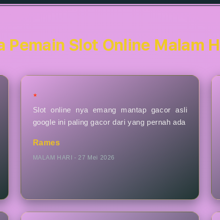
ng berlaku pada platform. Informasi terbaru dapat 
a Pemain Slot Online Malam Ha
★
Slot online nya emang mantap gacor asli
google ini paling gacor dari yang pernah ada
Rames
MALAM HARI - 27 Mei 2026