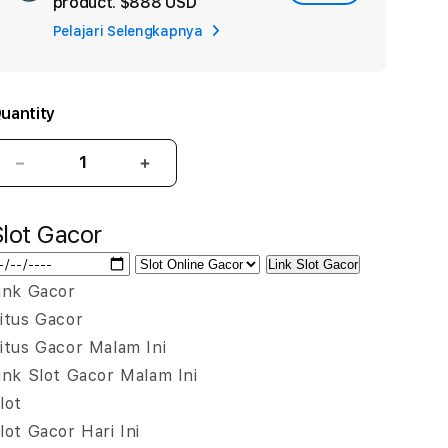
product.
$888 USD
Apple
Pelajari Selengkapnya
Care
uantity
Decrease
Increase
quantity
quantity
for
for
Slot Gacor
GRAND77BET:
GRAND77BET:
Bandar
Bandar
Link Slot Gacor
Link
Link
ink Gacor
Situs
Situs
Slot
Slot
itus Gacor
Online
Online
itus Gacor Malam Ini
Gacor
Gacor
ink Slot Gacor Malam Ini
Malam
Malam
Ini
Ini
lot
Terbaru
Terbaru
lot Gacor Hari Ini
No
No