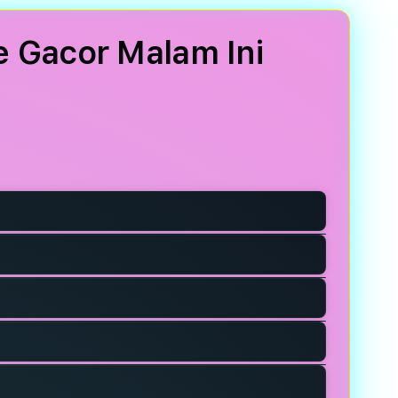
e Gacor Malam Ini
esia, GRAND77BET menyediakan link resmi
diminta. Setelah proses selesai, akun dapat
n dari sisi sistem permainan, tidak ada
a perlu instalasi aplikasi tambahan.