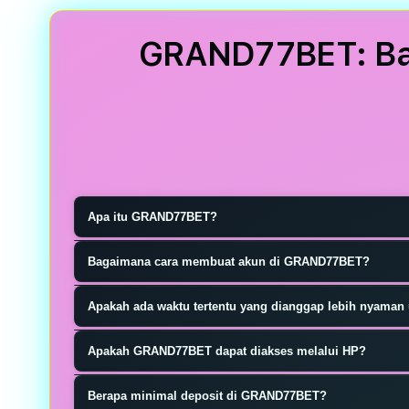
in
modal
GRAND77BET: Band
Apa itu GRAND77BET?
GRAND77BET website resmi bandar slot o
Bagaimana cara membuat akun di GRAND77BET?
menuju slot gacor 2026.
Pilih menu Daftar, isi data yang diperluka
Apakah ada waktu tertentu yang dianggap lebih nyaman
digunakan untuk masuk ke platform.
Sebagian orang memilih malam hari kare
Apakah GRAND77BET dapat diakses melalui HP?
perbedaan khusus yang memengaruhi hasil
Ya. GRAND77BET dapat diakses melalui smar
Berapa minimal deposit di GRAND77BET?