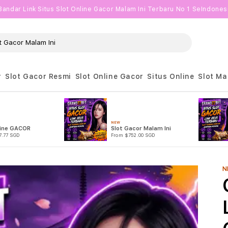
ndar Link Situs Slot Online Gacor Malam Ini Terbaru No 1 SeIndone
r
Slot Gacor Resmi
Slot Online Gacor
Situs Online
Slot Ma
NEW
line GACOR
Slot Gacor Malam Ini
7.77 SGD
From $752.00 SGD
N