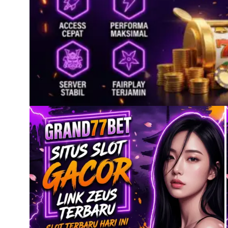
Open
media
1
in
modal