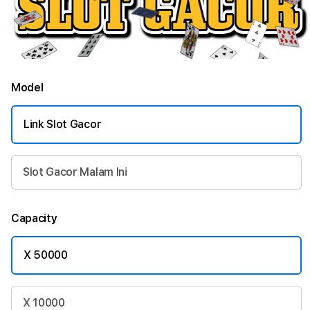
Model
Link Slot Gacor
Slot Gacor Malam Ini
Capacity
X 50000
X 10000