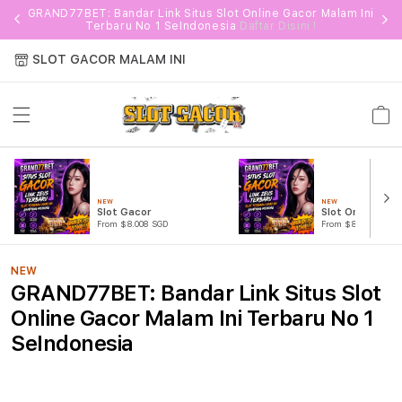
GRAND77BET: Bandar Link Situs Slot Online Gacor Malam Ini
Terbaru No 1 SeIndonesia
Daftar Disini !
SLOT GACOR MALAM INI
Cart
NEW
NEW
Slot Gacor
Slot Online GA
From $8.008 SGD
From $807.77 SGD
NEW
GRAND77BET: Bandar Link Situs Slot
Online Gacor Malam Ini Terbaru No 1
SeIndonesia