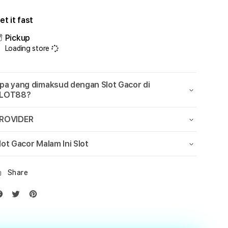
1
1
SeIndonesia
SeIndonesia
et it fast
Pickup
Loading store
pa yang dimaksud dengan Slot Gacor di
LOT88?
ROVIDER
lot Gacor Malam Ini Slot
Share