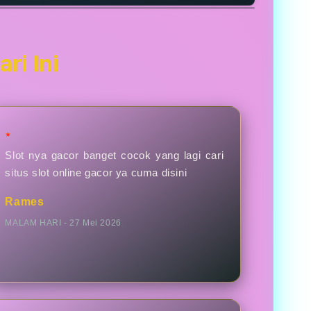
dilihat pada halaman deposit atau pusat
ri Ini
★
Slot nya gacor banget cocok yang lagi cari
situs slot online gacor ya cuma disini
Rames
MALAM HARI - 27 Mei 2026