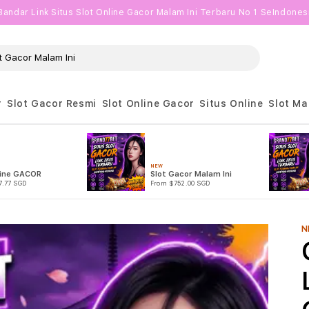
ndar Link Situs Slot Online Gacor Malam Ini Terbaru No 1 SeIndone
r
Slot Gacor Resmi
Slot Online Gacor
Situs Online
Slot Ma
NEW
line GACOR
Slot Gacor Malam Ini
7.77 SGD
From $752.00 SGD
N