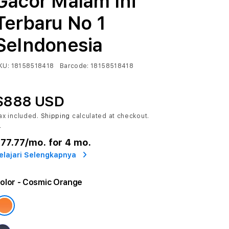
Gacor Malam Ini
Terbaru No 1
SeIndonesia
KU:
18158518418
Barcode:
18158518418
$888 USD
ax included.
Shipping
calculated at checkout.
r
77.77
/mo. for 4 mo.
elajari Selengkapnya
olor
- Cosmic Orange