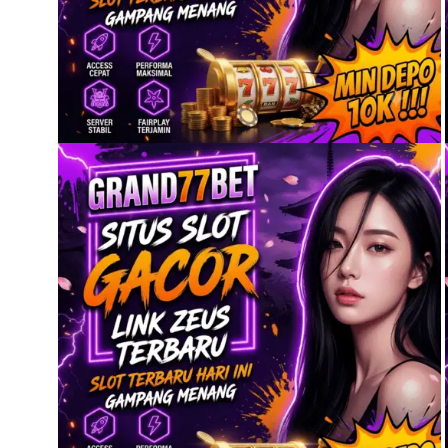
Open
media
2
in
modal