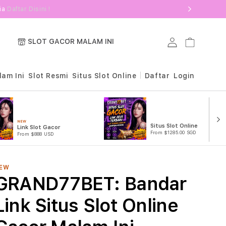
sia
Daftar Disini !
SLOT GACOR MALAM INI
Log in
Cart
lam Ini
Slot Resmi
Situs Slot Online
Daftar
Login
NEW
Situs Slot Online
Link Slot Gacor
From $1285.00 SGD
From $888 USD
EW
GRAND77BET: Bandar
Link Situs Slot Online