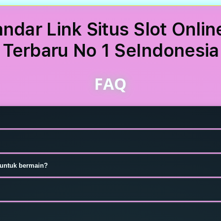
in
modal
ar Link Situs Slot Onlin
Terbaru No 1 SeIndonesia
FAQ
nline gacor malam hari ini terbaru nomor 1 seindon
n sesuai formulir, kemudian lakukan verifikasi apabila 
 untuk bermain?
na suasana lebih tenang dan minim gangguan. Namu
 berdasarkan waktu tertentu.
tphone Android, iPhone, tablet, maupun komputer tanp