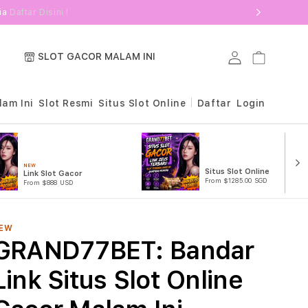
sia
Daftar Disini !
SLOT GACOR MALAM INI
Log in
Cart
lam Ini
Slot Resmi
Situs Slot Online
Daftar
Login
NEW
Situs Slot Online
Link Slot Gacor
From $1285.00 SGD
From $888 USD
EW
GRAND77BET: Bandar
Link Situs Slot Online