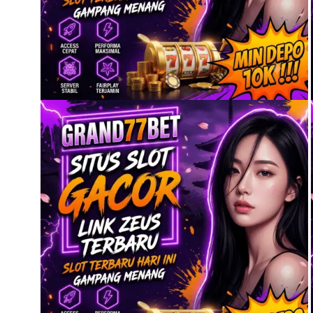
Open
media
2
in
modal