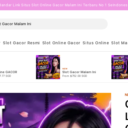
ndar Link Situs Slot Online Gacor Malam Ini Terbaru No 1 SeIndone
r
Slot Gacor Resmi
Slot Online Gacor
Situs Online
Slot Ma
NEW
line GACOR
Slot Gacor Malam Ini
7.77 SGD
From $752.00 SGD
N