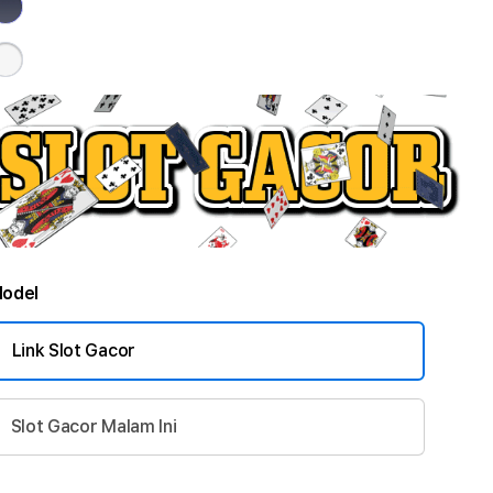
odel
Link Slot Gacor
Slot Gacor Malam Ini