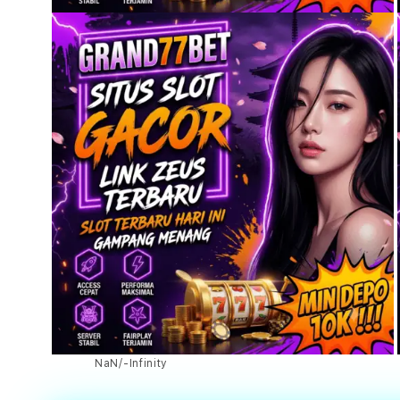
Open
media
6
in
modal
Open
of
NaN
/
-Infinity
media
8