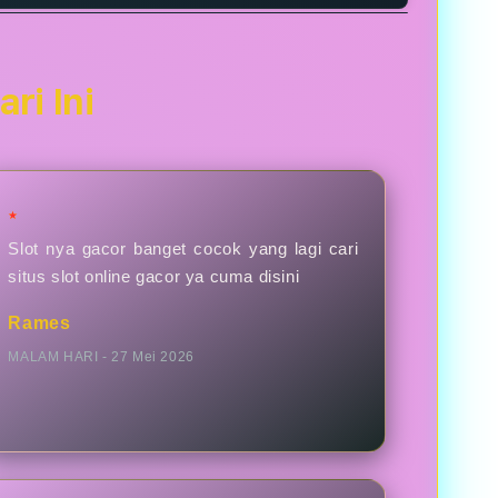
dilihat pada halaman deposit atau pusat
ri Ini
★
Slot nya gacor banget cocok yang lagi cari
situs slot online gacor ya cuma disini
Rames
MALAM HARI - 27 Mei 2026