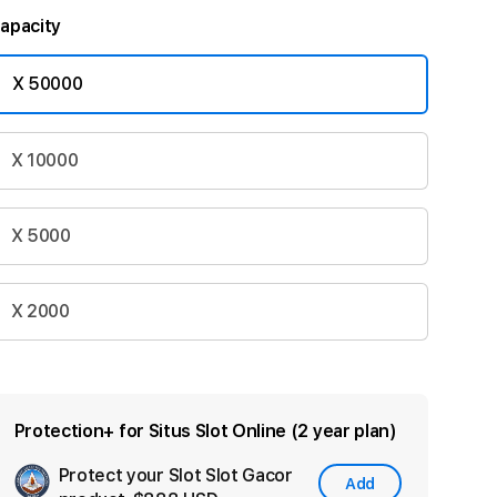
apacity
X 50000
X 10000
X 5000
X 2000
Protection+ for Situs Slot Online (2 year plan)
Protect your Slot Slot Gacor
Add
Add