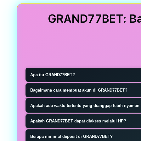
in
modal
GRAND77BET: Band
Apa itu GRAND77BET?
GRAND77BET website resmi bandar slot o
Bagaimana cara membuat akun di GRAND77BET?
menuju slot gacor 2026.
Pilih menu Daftar, isi data yang diperluka
Apakah ada waktu tertentu yang dianggap lebih nyaman
digunakan untuk masuk ke platform.
Sebagian orang memilih malam hari kare
Apakah GRAND77BET dapat diakses melalui HP?
perbedaan khusus yang memengaruhi hasil
Ya. GRAND77BET dapat diakses melalui smar
Berapa minimal deposit di GRAND77BET?