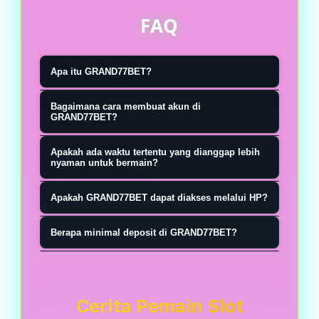
FAQ
Apa itu GRAND77BET?
GRAND77BET website resmi bandar
Bagaimana cara membuat akun di
slot online gacor malam hari ini
GRAND77BET?
terbaru nomor 1 seindonesia,
Pilih menu Daftar, isi data yang
Apakah ada waktu tertentu yang dianggap lebih
GRAND77BET menyediakan link resmi
diperlukan sesuai formulir, kemudian
nyaman untuk bermain?
menuju slot gacor 2026.
lakukan verifikasi apabila diminta.
Sebagian orang memilih malam hari
Apakah GRAND77BET dapat diakses melalui HP?
Setelah proses selesai, akun dapat
karena suasana lebih tenang dan
digunakan untuk masuk ke platform.
Ya. GRAND77BET dapat diakses
minim gangguan. Namun dari sisi
Berapa minimal deposit di GRAND77BET?
melalui smartphone Android, iPhone,
sistem permainan, tidak ada
Minimal deposit mengikuti ketentuan
tablet, maupun komputer tanpa
perbedaan khusus yang
yang berlaku pada platform.
perlu instalasi aplikasi tambahan.
memengaruhi hasil berdasarkan
Informasi terbaru dapat dilihat pada
Cerita Pemain Slot
waktu tertentu.