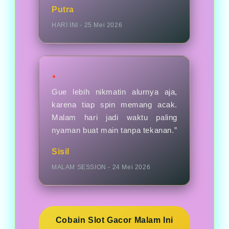
Putra
HARI INI - 25 Mei 2026
★
Gue lebih nikmatin alurnya aja,
karena tiap spin memang acak.
Malam hari jadi waktu paling
nyaman buat main tanpa tekanan.”
Sisil
MALAM SESSION - 24 Mei 2026
Cobain Slot Gacor Malam Ini