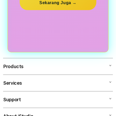
Sekarang Juga →
Products
Services
Slot Online
Slot Online Online
Support
AppleCare+
Slot Gacor
Corporate
Slot Gacor Malam Ini Slot