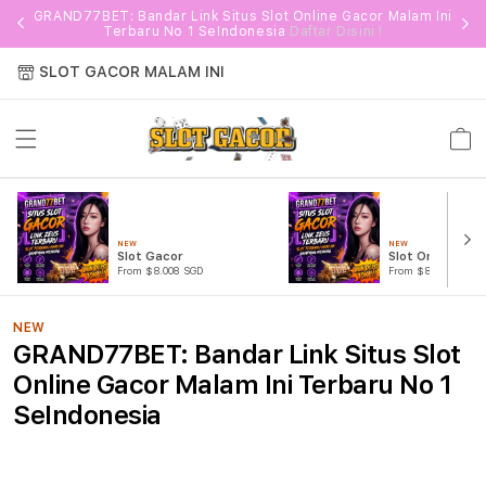
GRAND77BET: Bandar Link Situs Slot Online Gacor Malam Ini
Terbaru No 1 SeIndonesia
Daftar Disini !
SLOT GACOR MALAM INI
Cart
NEW
NEW
Slot Gacor
Slot Online GA
From $8.008 SGD
From $807.77 SGD
NEW
GRAND77BET: Bandar Link Situs Slot
Online Gacor Malam Ini Terbaru No 1
SeIndonesia