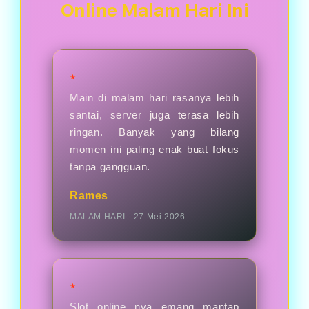
halaman deposit atau pusat bantuan.
Online Malam Hari Ini
★
Main di malam hari rasanya lebih
santai, server juga terasa lebih
ringan. Banyak yang bilang
momen ini paling enak buat fokus
tanpa gangguan.
Rames
MALAM HARI - 27 Mei 2026
★
Slot online nya emang mantap