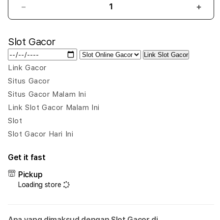
Decrease
Incr
quantity
quant
for
for
Slot Gacor
GRAND77BET:
GRA
Bandar
Band
Link Slot Gacor
Link
Link
Link Gacor
Situs
Situs
Situs Gacor
Slot
Slot
Online
Onlin
Situs Gacor Malam Ini
Gacor
Gaco
Link Slot Gacor Malam Ini
Malam
Mala
Slot
Ini
Ini
Slot Gacor Hari Ini
Terbaru
Terb
No
No
1
1
Get it fast
SeIndonesia
SeIn
Pickup
Loading store
Apa yang dimaksud dengan Slot Gacor di