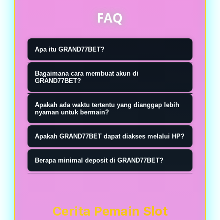
FAQ
Apa itu GRAND77BET?
GRAND77BET website resmi bandar
Bagaimana cara membuat akun di
slot online gacor malam hari ini
GRAND77BET?
terbaru nomor 1 seindonesia,
Pilih menu Daftar, isi data yang
Apakah ada waktu tertentu yang dianggap lebih
GRAND77BET menyediakan link resmi
diperlukan sesuai formulir, kemudian
nyaman untuk bermain?
menuju slot gacor 2026.
lakukan verifikasi apabila diminta.
Sebagian orang memilih malam hari
Apakah GRAND77BET dapat diakses melalui HP?
Setelah proses selesai, akun dapat
karena suasana lebih tenang dan
digunakan untuk masuk ke platform.
Ya. GRAND77BET dapat diakses
minim gangguan. Namun dari sisi
Berapa minimal deposit di GRAND77BET?
melalui smartphone Android, iPhone,
sistem permainan, tidak ada
Minimal deposit mengikuti ketentuan
tablet, maupun komputer tanpa
perbedaan khusus yang
yang berlaku pada platform.
perlu instalasi aplikasi tambahan.
memengaruhi hasil berdasarkan
Informasi terbaru dapat dilihat pada
Cerita Pemain Slot
waktu tertentu.