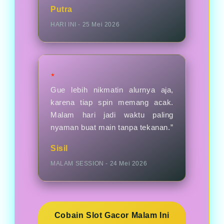
Putra
HARI INI - 25 Mei 2026
★
Gue lebih nikmatin alurnya aja,
karena tiap spin memang acak.
Malam hari jadi waktu paling
nyaman buat main tanpa tekanan.”
Sisil
MALAM SESSION - 24 Mei 2026
Cobain Slot Gacor Malam Ini