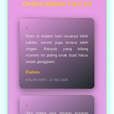
halaman deposit atau pusat bantuan.
Online Malam Hari Ini
★
Main di malam hari rasanya lebih
santai, server juga terasa lebih
ringan. Banyak yang bilang
momen ini paling enak buat fokus
tanpa gangguan.
Rames
MALAM HARI - 27 Mei 2026
★
Slot online nya emang mantap