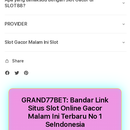
SLOT88?
PROVIDER
Slot Gacor Malam Ini Slot
Share
GRAND77BET: Bandar Link
Situs Slot Online Gacor
Malam Ini Terbaru No 1
SeIndonesia