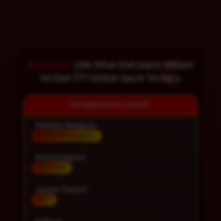
RAJASLOT
Link Situs Slot Gacor Malam
Ini Slot 777 Online Gacor Terbaru
INFORMASI RAJASLOT
Penilaian Pengguna
99.999.999 Pengguna
Minimal Deposit
Rp 10.000
Layanan Support
24/7