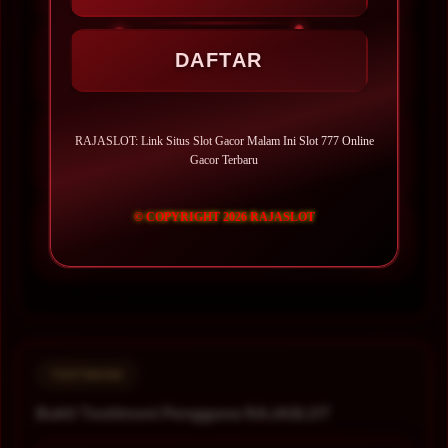
MINIMAL DEPOSIT
DAFTAR
10.000 Ribu
MINIMAL WITHDRAW
RAJASLOT: Link Situs Slot Gacor Malam Ini Slot 777 Online
25.000 Ribu
Gacor Terbaru
© COPYRIGHT 2026 RAJASLOT
LAYANAN SUPPORT
24/7
TESTIMONI
Bukti Testimoni Pengguna RAJASLOT