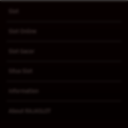
Buka
Footer Navigation
Slot
Buka
Slot Online
Buka
Slot Gacor
Buka
Situs Slot
Buka
Information
Buka
About RAJASLOT