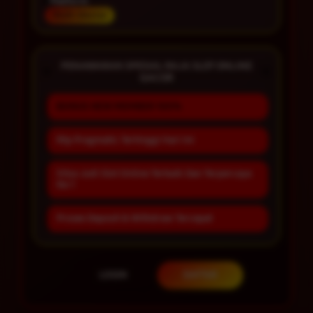
Platform
Multi-Device
PENAWARAN SPESIAL RAJA SLOT ONLINE
GACOR
BONUS NEW MEMBER 100%
Rtp Pragmatic Tertinggi Hari Ini
Situs Judi Slot Online Terbaik Dan Terpercaya
No 1
Proses Deposit & Withdraw Tercepat
LOGIN
DAFTAR