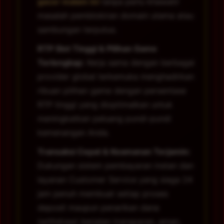
gacor malam ini
tanpa perlu khawatir
masalah pemblokiran domain utama atau
sambungan terputus.
RTP Slot Tinggi & Pilihan Game
Terlengkap:
Kerja sama dengan berbagai
provider global terkemuka menghadirkan
ribuan pilihan game dengan persentase
RTP tinggi yang dioptimalkan untuk
meningkatkan peluang pundi-pundi
kemenangan Anda.
Transaksi Cepat & Keamanan Terjamin:
Dukungan sistem pembayaran instan dan
layanan
Customer Service
yang siaga 24
jam penuh membuat setiap proses
deposit maupun penarikan dana
(
withdraw
) berjalan transparan, aman,