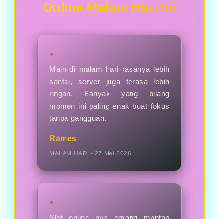
halaman deposit atau pusat bantuan.
Online Malam Hari Ini
★
Main di malam hari rasanya lebih
santai, server juga terasa lebih
ringan. Banyak yang bilang
momen ini paling enak buat fokus
tanpa gangguan.
Rames
MALAM HARI - 27 Mei 2026
★
Slot online nya emang mantap