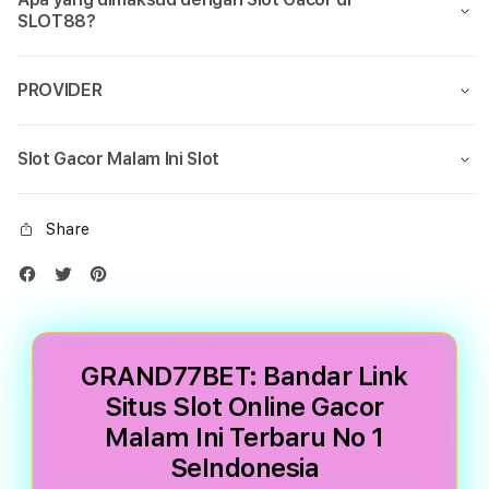
SLOT88?
PROVIDER
Slot Gacor Malam Ini Slot
Share
GRAND77BET: Bandar Link
Situs Slot Online Gacor
Malam Ini Terbaru No 1
SeIndonesia