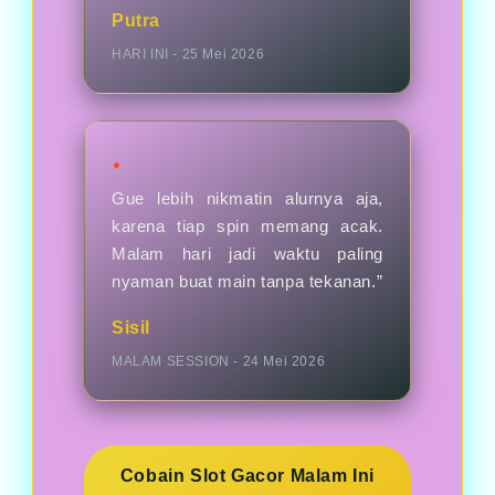
Putra
HARI INI - 25 Mei 2026
★
Gue lebih nikmatin alurnya aja,
karena tiap spin memang acak.
Malam hari jadi waktu paling
nyaman buat main tanpa tekanan.”
Sisil
MALAM SESSION - 24 Mei 2026
Cobain Slot Gacor Malam Ini