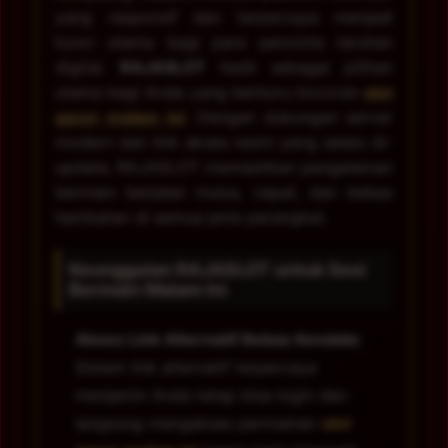
yang responsif dan terpercaya menjadi
kunci utama bagi para pencinta taruhan
digital.
RAJASLOT
hadir sebagai pilihan
utama bagi Anda yang berburu bocoran
slot
gacor malam ini
. Dengan dukungan server
modern dan link akses resmi yang selalu di-
update, RAJASLOT memastikan pengalaman
bermain berjalan mulus, cepat, dan bebas
hambatan di semua jenis perangkat.
Keunggulan RAJASLOT untuk Sesi
Bermain Malam Ini
Akses Link Alternatif Bebas Kendala:
Sistem link alternatif terpercaya
menjamin Anda tetap bisa
login
dan
langsung mengakses permainan
slot