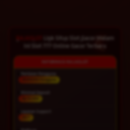
RAJASLOT
Link Situs Slot Gacor Malam
Ini Slot 777 Online Gacor Terbaru
INFORMASI RAJASLOT
Penilaian Pengguna
99.999.999 Pengguna
Minimal Deposit
Rp 10.000
Layanan Support
24/7