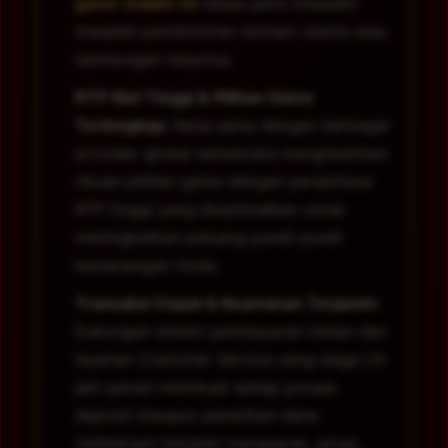
gacor malam ini
tanpa perlu khawatir
masalah pemblokiran domain utama atau
sambungan terputus.
RTP Slot Tinggi & Pilihan Game
Terlengkap:
Kerja sama dengan berbagai
provider global terkemuka menghadirkan
ribuan pilihan game dengan persentase
RTP tinggi yang dioptimalkan untuk
meningkatkan peluang pundi-pundi
kemenangan Anda.
Transaksi Cepat & Keamanan Terjamin:
Dukungan sistem pembayaran instan dan
layanan
Customer Service
yang siaga 24
jam penuh membuat setiap proses
deposit maupun penarikan dana
(
withdraw
) berjalan transparan, aman,