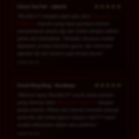
★★★★★
Chow Yun Fat - Jakarta
“RAJASLOT menjadi salah satu situs
slot gacor
malam ini
maxwin yang saya gunakan karena
menyediakan akses raja slot online dengan pilihan
game slot terlengkap. Tampilan situsnya mudah
dipahami, proses bermain gacor, dan informasi
seputar rtp slot terbaru juga tersaji akurat.”
2026-06-02
★★★★★
Chow Sing Sing - Surabaya
“Menurut saya, RAJASLOT cocok untuk pemain
yang mencari situs
slot gacor malam ini
dengan
akses praktis. Pilihan slot maxwin tersedia banyak
serta link slot online gacor maupun slot777 resmi
mudah ditemukan dalam satu platform.”
2026-06-03