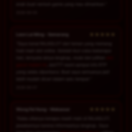
enak buat nentuin game yang mau dimainkan.”
2026-06-05
★★★★★
Leon Lai Ming - Semarang
“Saya kenal RAJASLOT dari teman yang memang
hobi main slot online. Setelah ikut coba beberapa
hari, ternyata isinya lengkap, mulai dari pilihan
slot
gacor malam ini
, slot777 resmi sampai info RTP
yang selalu diperbarui. Buat saya semuanya jadi
lebih mudah dicari dalam satu tempat.”
2026-06-07
★★★★★
Wong Fei Hung - Makassar
“Kalau ditanya kenapa masih main di RAJASLOT,
jawabannya karena informasinya lengkap. Saya