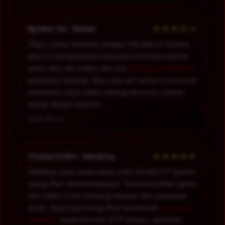
★★★★☆
Ng Man-tat - Medan
“Saya cukup terbantu dengan RAJASLOT karena
situs ini menghadirkan bocoran informasi seputar
game slot, slot online, dan info
slot gacor malam ini
gampang menang. Situs raja slot terbaru ini banyak
membantu saya dalam bidang ekonomi, karena
sering dikasih maxwin.”
2026-06-04
★★★★★
Cheng Lik Min - Bandung
“Awalnya saya cuma iseng coba RAJASLOT karena
sering lihat rekomendasinya. Ternyata pilihan game
slot online di sini memang banyak dan gampang
dicari. Saya juga sering lihat update link
slot gacor
malam ini
sama bocoran RTP terbaru, jadi lebih