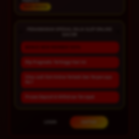
Platform
Multi-Device
PENAWARAN SPESIAL RAJA SLOT ONLINE
GACOR
BONUS NEW MEMBER 100%
Rtp Pragmatic Tertinggi Hari Ini
Situs Judi Slot Online Terbaik Dan Terpercaya
No 1
Proses Deposit & Withdraw Tercepat
LOGIN
DAFTAR