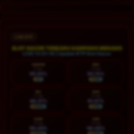
Layer Popup Close
LIVE RTP
SLOT GACOR TERBARU GAMPANG MENANG
LIVE 13:01:19 | Update RTP Slot Gacor
HARI INI
SEN
9 Agu
10 Agu
95.93%
93.74%
HOT
STABIL
SEL
RAB
11 Agu
12 Agu
86.37%
91.01%
NORMAL
STABIL
KAM
JUM
13 Agu
14 Agu
90.29%
90.58%
NORMAL
NORMAL