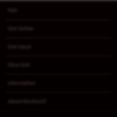
Buka
Footer Navigation
Slot
Buka
Slot Online
Buka
Slot Gacor
Buka
Situs Slot
Buka
Information
Buka
About RAJASLOT