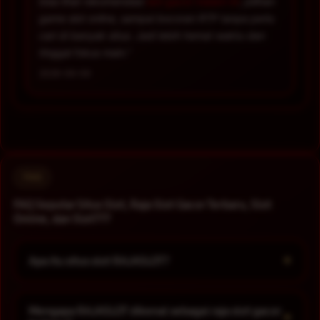
bisa lihat rekomendasi
slot gacor malam ini
, pilihan
game slot online, sampai bocoran RTP tanpa perlu
cari di banyak situs. Jadi lebih hemat waktu dan
tinggal fokus main.”
2026-06-09
FAQ
FAQ Seputar Situs Slot, Raja Slot Gacor Terbaru, Slot
Online, dan Slot777
+
Apa itu situs slot RAJASLOT?
Mengapa RAJASLOT dikenal sebagai raja slot gacor
+