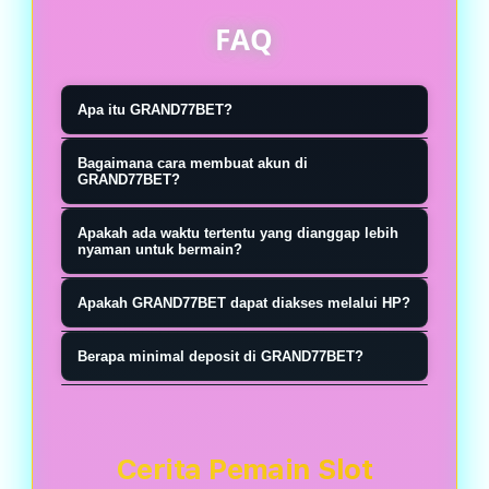
FAQ
Apa itu GRAND77BET?
GRAND77BET website resmi bandar
Bagaimana cara membuat akun di
slot online gacor malam hari ini
GRAND77BET?
terbaru nomor 1 seindonesia,
Pilih menu Daftar, isi data yang
Apakah ada waktu tertentu yang dianggap lebih
GRAND77BET menyediakan link resmi
diperlukan sesuai formulir, kemudian
nyaman untuk bermain?
menuju slot gacor 2026.
lakukan verifikasi apabila diminta.
Sebagian orang memilih malam hari
Apakah GRAND77BET dapat diakses melalui HP?
Setelah proses selesai, akun dapat
karena suasana lebih tenang dan
digunakan untuk masuk ke platform.
Ya. GRAND77BET dapat diakses
minim gangguan. Namun dari sisi
Berapa minimal deposit di GRAND77BET?
melalui smartphone Android, iPhone,
sistem permainan, tidak ada
Minimal deposit mengikuti ketentuan
tablet, maupun komputer tanpa
perbedaan khusus yang
yang berlaku pada platform.
perlu instalasi aplikasi tambahan.
memengaruhi hasil berdasarkan
Informasi terbaru dapat dilihat pada
Cerita Pemain Slot
waktu tertentu.