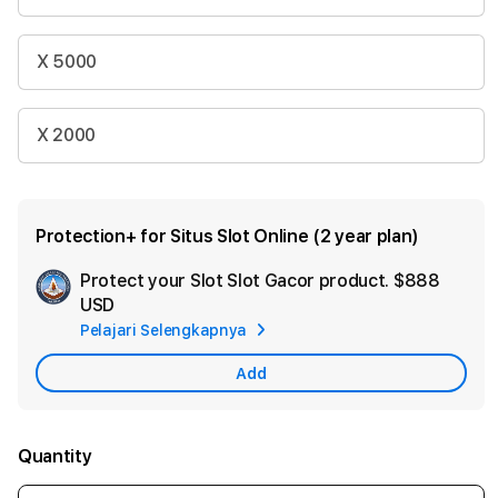
X 5000
X 2000
Protection+ for Situs Slot Online (2 year plan)
Protect your Slot Slot Gacor product.
$888
Ad
USD
App
Pelajari Selengkapnya
Car
Add
Quantity