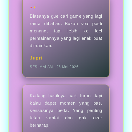
★★
Biasanya gue cari game yang lagi
ramai dibahas. Bukan soal pasti
menang, tapi lebih ke feel
permainannya yang lagi enak buat
dimainkan.
Jupri
SESI MALAM - 26 Mei 2026
Kadang hasilnya naik turun, tapi
kalau dapet momen yang pas,
sensasinya beda. Yang penting
tetap santai dan gak over
berharap.