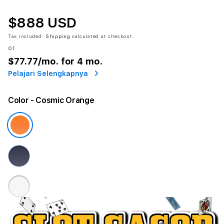
$888 USD
Tax included.
Shipping
calculated at checkout.
or
$77.77
/mo. for 4 mo.
Pelajari Selengkapnya
Color
- Cosmic Orange