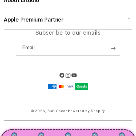
About iStudio
My Account
Slot Online Gacor
Situs Slot Online
Collection & Delivery
Elush Service Provider
Slot Gacor 2026
Apple Premium Partner
About Us
Returns & Exchanges
Financing Options
Slot Online Gacor
Find an iStudio near you
Subscribe to our emails
Contact Us
Trade-in
Slot Gacor Malam Ini Slot
Why Shop at iStudio
FAQ
Email
Travellers Reservation
Elush Corporate Website
Privacy Policy
Site Terms of Use
Facebook
Instagram
YouTube
Payment
methods
© 2026,
Slot Gacor
Powered by Shopify
PRICES INCLUDE 9% GST BUT EXCLUDE SHIPPING COSTS.