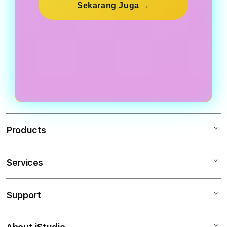
Sekarang Juga →
Products
Services
Slot Online
Slot Online Online
Support
AppleCare+
Slot Gacor
Corporate
Slot Gacor Malam Ini Slot