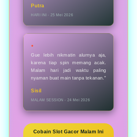
Putra
HARI INI - 25 Mei 2026
★
Gue lebih nikmatin alurnya aja,
karena tiap spin memang acak.
Malam hari jadi waktu paling
nyaman buat main tanpa tekanan.”
Sisil
MALAM SESSION - 24 Mei 2026
Cobain Slot Gacor Malam Ini