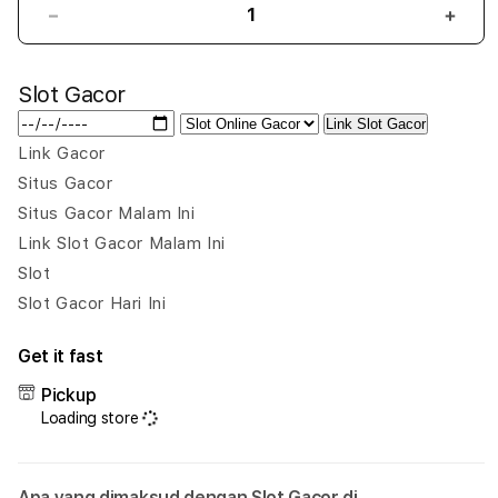
Decrease
Incr
quantity
quant
for
for
Slot Gacor
GRAND77BET:
GRA
Bandar
Band
Link Slot Gacor
Link
Link
Link Gacor
Situs
Situs
Situs Gacor
Slot
Slot
Online
Onlin
Situs Gacor Malam Ini
Gacor
Gaco
Link Slot Gacor Malam Ini
Malam
Mala
Slot
Ini
Ini
Slot Gacor Hari Ini
Terbaru
Terb
No
No
1
1
Get it fast
SeIndonesia
SeIn
Pickup
Loading store
Apa yang dimaksud dengan Slot Gacor di