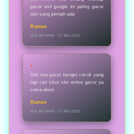
gacor asli google ini paling gacor
dari yang pernah ada
Rames
MALAM HARI - 27 Mei 2026
★
Slot nya gacor banget cocok yang
lagi cari situs slot online gacor ya
cuma disini
Rames
MALAM HARI - 27 Mei 2026