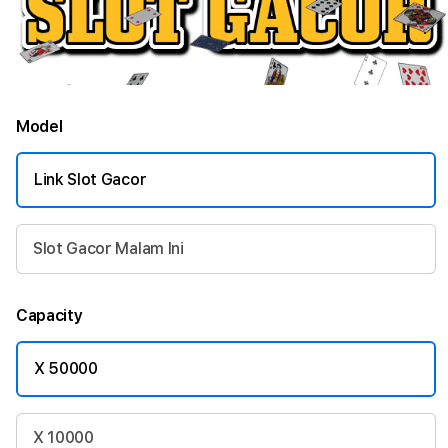
Model
Link Slot Gacor
Slot Gacor Malam Ini
Capacity
X 50000
X 10000