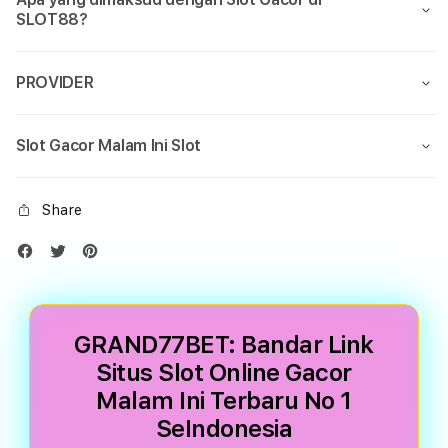
SLOT88?
PROVIDER
Slot Gacor Malam Ini Slot
Share
GRAND77BET: Bandar Link
Situs Slot Online Gacor
Malam Ini Terbaru No 1
SeIndonesia