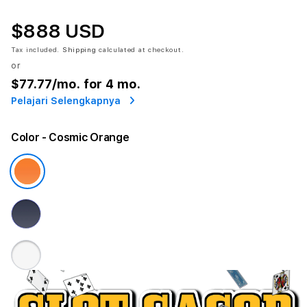
$888 USD
Tax included.
Shipping
calculated at checkout.
or
$77.77
/mo. for 4 mo.
Pelajari Selengkapnya
Color
- Cosmic Orange