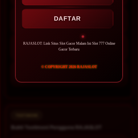
MINIMAL DEPOSIT
DAFTAR
10.000 Ribu
MINIMAL WITHDRAW
RAJASLOT: Link Situs Slot Gacor Malam Ini Slot 777 Online
25.000 Ribu
Gacor Terbaru
© COPYRIGHT 2026 RAJASLOT
LAYANAN SUPPORT
24/7
TESTIMONI
Bukti Testimoni Pengguna RAJASLOT