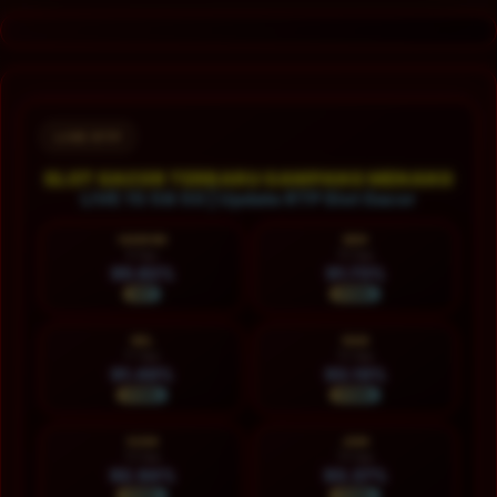
Layer Popup Close
LIVE RTP
SLOT GACOR TERBARU GAMPANG MENANG
LIVE 15:58:52 | Update RTP Slot Gacor
HARI INI
SEN
9 Agu
10 Agu
95.82%
91.73%
HOT
STABIL
SEL
RAB
11 Agu
12 Agu
91.46%
93.16%
STABIL
STABIL
KAM
JUM
13 Agu
14 Agu
92.94%
93.37%
STABIL
STABIL