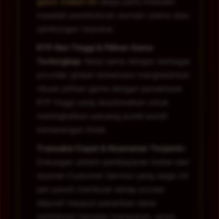
gacor malam ini
tanpa perlu khawatir
masalah pemblokiran domain utama atau
sambungan terputus.
RTP Slot Tinggi & Pilihan Game
Terlengkap:
Kerja sama dengan berbagai
provider global terkemuka menghadirkan
ribuan pilihan game dengan persentase
RTP tinggi yang dioptimalkan untuk
meningkatkan peluang pundi-pundi
kemenangan Anda.
Transaksi Cepat & Keamanan Terjamin:
Dukungan sistem pembayaran instan dan
layanan
Customer Service
yang siaga 24
jam penuh membuat setiap proses
deposit maupun penarikan dana
(
withdraw
) berjalan transparan, aman,