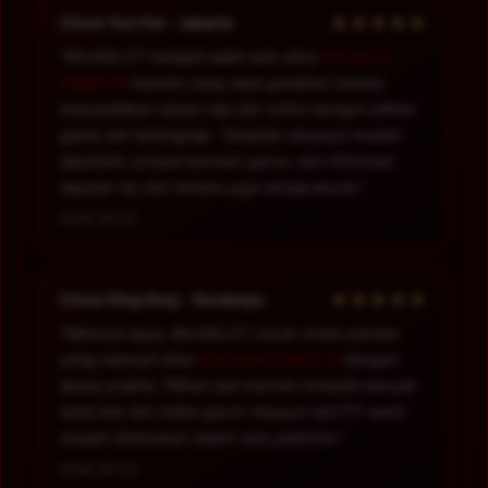
★★★★★
Chow Yun Fat - Jakarta
“RAJASLOT menjadi salah satu situs
slot gacor
malam ini
maxwin yang saya gunakan karena
menyediakan akses raja slot online dengan pilihan
game slot terlengkap. Tampilan situsnya mudah
dipahami, proses bermain gacor, dan informasi
seputar rtp slot terbaru juga tersaji akurat.”
2026-06-02
★★★★★
Chow Sing Sing - Surabaya
“Menurut saya, RAJASLOT cocok untuk pemain
yang mencari situs
slot gacor malam ini
dengan
akses praktis. Pilihan slot maxwin tersedia banyak
serta link slot online gacor maupun slot777 resmi
mudah ditemukan dalam satu platform.”
2026-06-03