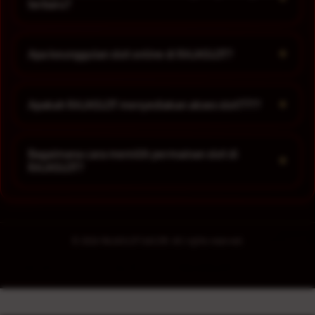
terbaru?
+
Apa keunggulan slot online di RAJASLOT?
+
Apakah RAJASLOT menyediakan akses slot777?
Bagaimana cara memilih permainan slot di
+
RAJASLOT?
© 2026 RAJASLOT GACOR. All rights reserved.
RAJASLOT
>
SLOT
>
RAJASLOT