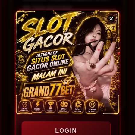
dan tanpa penundaan.
Siap Merasakan Sensasi Maxwin
Malam Ini?
Dengan kombinasi performa server kelas
atas, proteksi data maksimal, dan koleksi
permainan yang terus diperbarui, RAJASLOT
adalah tempat paling ideal untuk menikmati
keseruan
slot gacor malam ini
. Segera
daftar akun Anda sekarang, manfaatkan
bocoran game terbaik, dan rasakan
kepuasan bermain di situs resmi terpercaya!
PENILAIAN PENGGUNA
LOGIN
99.999.999 Pengguna