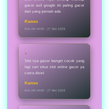
gacor asli google ini paling gacor
dari yang pernah ada
Rames
MALAM HARI - 27 Mei 2026
★
Slot nya gacor banget cocok yang
lagi cari situs slot online gacor ya
cuma disini
Rames
MALAM HARI - 27 Mei 2026