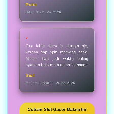
Putra
HARI INI - 25 Mei 2026
★
Gue lebih nikmatin alurnya aja,
karena tiap spin memang acak.
Malam hari jadi waktu paling
nyaman buat main tanpa tekanan.”
Sisil
MALAM SESSION - 24 Mei 2026
Cobain Slot Gacor Malam Ini