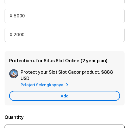
X 5000
X 2000
Protection+ for Situs Slot Online (2 year plan)
Protect your Slot Slot Gacor product.
$888
Ad
USD
App
Pelajari Selengkapnya
Car
Add
Quantity