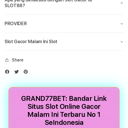
SLOT88?
PROVIDER
Slot Gacor Malam Ini Slot
Share
GRAND77BET: Bandar Link
Situs Slot Online Gacor
Malam Ini Terbaru No 1
SeIndonesia