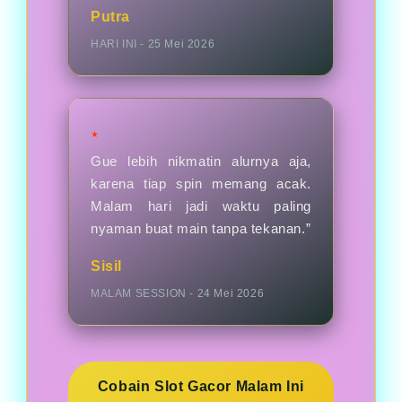
Putra
HARI INI - 25 Mei 2026
★
Gue lebih nikmatin alurnya aja,
karena tiap spin memang acak.
Malam hari jadi waktu paling
nyaman buat main tanpa tekanan.”
Sisil
MALAM SESSION - 24 Mei 2026
Cobain Slot Gacor Malam Ini