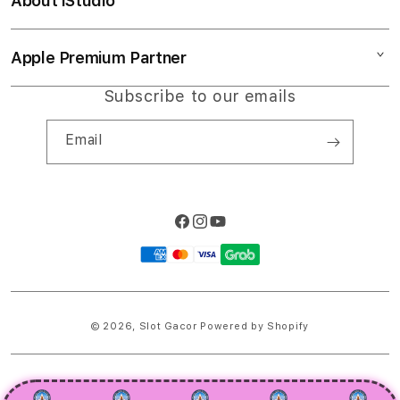
About iStudio
My Account
Slot Online Gacor
Situs Slot Online
Collection & Delivery
Elush Service Provider
Slot Gacor 2026
Apple Premium Partner
About Us
Returns & Exchanges
Financing Options
Slot Online Gacor
Find an iStudio near you
Subscribe to our emails
Contact Us
Trade-in
Slot Gacor Malam Ini Slot
Why Shop at iStudio
FAQ
Email
Travellers Reservation
Elush Corporate Website
Privacy Policy
Site Terms of Use
Facebook
Instagram
YouTube
Payment
methods
© 2026,
Slot Gacor
Powered by Shopify
PRICES INCLUDE 9% GST BUT EXCLUDE SHIPPING COSTS.