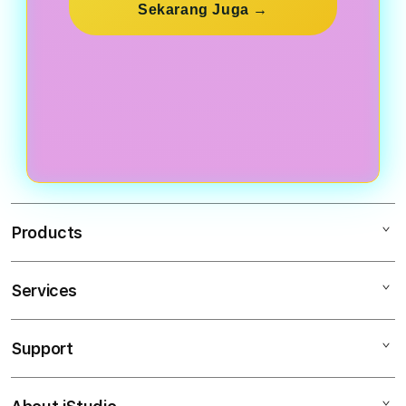
Sekarang Juga →
Products
Services
Slot Online
Slot Online Online
Support
AppleCare+
Slot Gacor
Corporate
Slot Gacor Malam Ini Slot