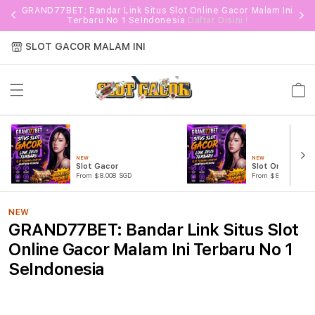
GRAND77BET: Bandar Link Situs Slot Online Gacor Malam Ini
Terbaru No 1 SeIndonesia
Daftar Disini !
SLOT GACOR MALAM INI
Cart
NEW
NEW
Slot Gacor
Slot Online GA
From $8.008 SGD
From $807.77 SGD
NEW
GRAND77BET: Bandar Link Situs Slot
Online Gacor Malam Ini Terbaru No 1
SeIndonesia