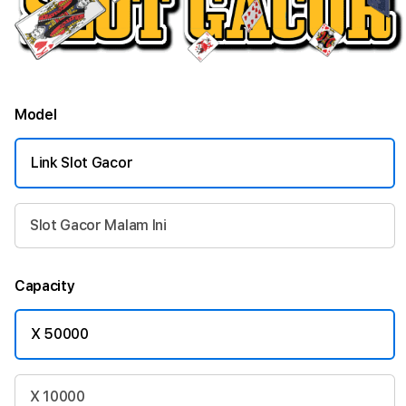
Model
Link Slot Gacor
Slot Gacor Malam Ini
Capacity
X 50000
X 10000