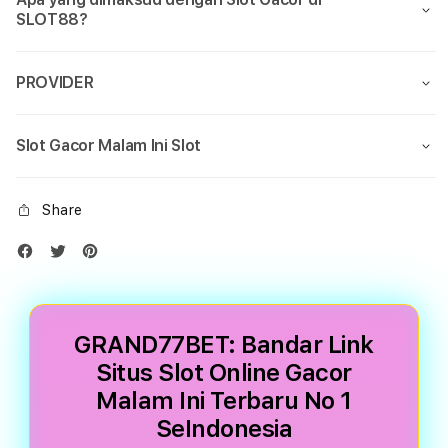
SLOT88?
PROVIDER
Slot Gacor Malam Ini Slot
Share
GRAND77BET: Bandar Link
Situs Slot Online Gacor
Malam Ini Terbaru No 1
SeIndonesia