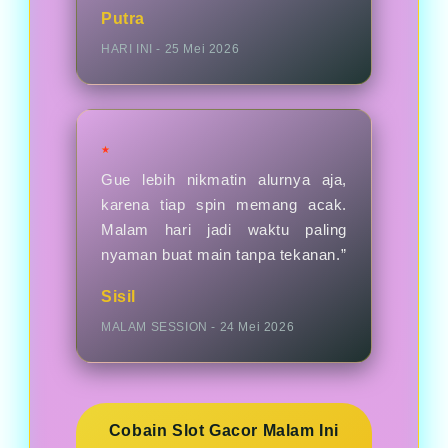
Putra
HARI INI - 25 Mei 2026
★
Gue lebih nikmatin alurnya aja,
karena tiap spin memang acak.
Malam hari jadi waktu paling
nyaman buat main tanpa tekanan.”
Sisil
MALAM SESSION - 24 Mei 2026
Cobain Slot Gacor Malam Ini