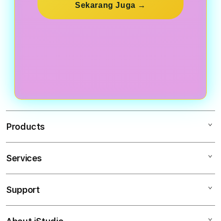
Sekarang Juga →
Products
Services
Slot Online
Slot Online Online
Support
AppleCare+
Slot Gacor
Corporate
Slot Gacor Malam Ini Slot