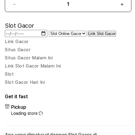
Decrease
Incr
quantity
quant
for
for
Slot Gacor
GRAND77BET:
GRA
Bandar
Band
Link Slot Gacor
Link
Link
Link Gacor
Situs
Situs
Situs Gacor
Slot
Slot
Online
Onlin
Situs Gacor Malam Ini
Gacor
Gaco
Link Slot Gacor Malam Ini
Malam
Mala
Slot
Ini
Ini
Slot Gacor Hari Ini
Terbaru
Terb
No
No
1
1
Get it fast
SeIndonesia
SeIn
Pickup
Loading store
Apa yang dimaksud dengan Slot Gacor di