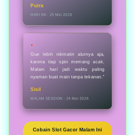
Putra
HARI INI - 25 Mei 2026
★
Gue lebih nikmatin alurnya aja,
karena tiap spin memang acak.
Malam hari jadi waktu paling
nyaman buat main tanpa tekanan.”
Sisil
MALAM SESSION - 24 Mei 2026
Cobain Slot Gacor Malam Ini