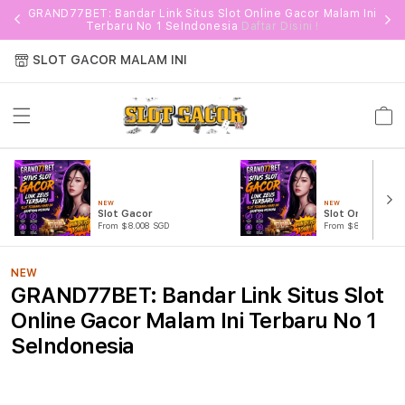
GRAND77BET: Bandar Link Situs Slot Online Gacor Malam Ini
Terbaru No 1 SeIndonesia
Daftar Disini !
SLOT GACOR MALAM INI
Cart
NEW
NEW
Slot Gacor
Slot Online GA
From $8.008 SGD
From $807.77 SGD
NEW
GRAND77BET: Bandar Link Situs Slot
Online Gacor Malam Ini Terbaru No 1
SeIndonesia