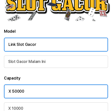
Model
Link Slot Gacor
Slot Gacor Malam Ini
Capacity
X 50000
X 10000