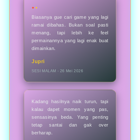
★★
Biasanya gue cari game yang lagi
ramai dibahas. Bukan soal pasti
menang, tapi lebih ke feel
permainannya yang lagi enak buat
dimainkan.
Jupri
SESI MALAM - 26 Mei 2026
Kadang hasilnya naik turun, tapi
kalau dapet momen yang pas,
sensasinya beda. Yang penting
tetap santai dan gak over
berharap.