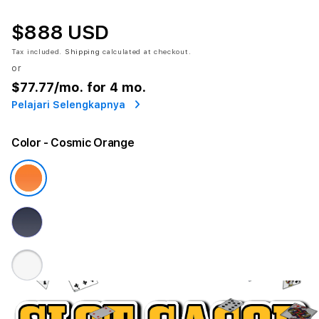
$888 USD
Tax included.
Shipping
calculated at checkout.
or
$77.77
/mo. for 4 mo.
Pelajari Selengkapnya
Color
- Cosmic Orange