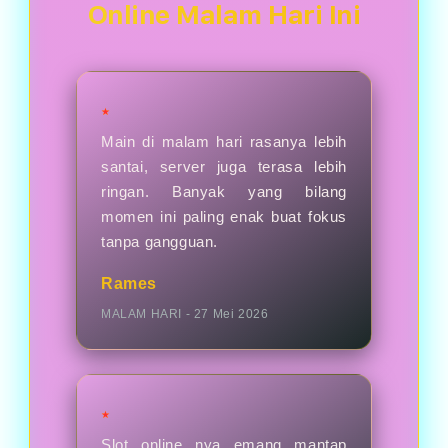
halaman deposit atau pusat bantuan.
Online Malam Hari Ini
★
Main di malam hari rasanya lebih
santai, server juga terasa lebih
ringan. Banyak yang bilang
momen ini paling enak buat fokus
tanpa gangguan.
Rames
MALAM HARI - 27 Mei 2026
★
Slot online nya emang mantap