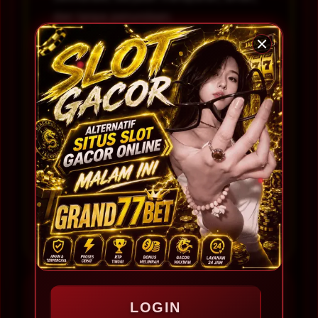
dan tanpa penundaan.
Siap Merasakan Sensasi Maxwin
Malam Ini?
Dengan kombinasi performa server kelas
atas, proteksi data maksimal, dan koleksi
permainan yang terus diperbarui, RAJASLOT
adalah tempat paling ideal untuk menikmati
keseruan
slot gacor malam ini
. Segera
daftar akun Anda sekarang, manfaatkan
bocoran game terbaik, dan rasakan
kepuasan bermain di situs resmi terpercaya!
PENILAIAN PENGGUNA
LOGIN
99.999.999 Pengguna