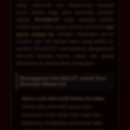
yang responsif dan terpercaya menjadi
kunci utama bagi para pencinta taruhan
digital.
RAJASLOT
hadir sebagai pilihan
utama bagi Anda yang berburu bocoran
slot
gacor malam ini
. Dengan dukungan server
modern dan link akses resmi yang selalu di-
update, RAJASLOT memastikan pengalaman
bermain berjalan mulus, cepat, dan bebas
hambatan di semua jenis perangkat.
Keunggulan RAJASLOT untuk Sesi
Bermain Malam Ini
Akses Link Alternatif Bebas Kendala:
Sistem link alternatif terpercaya
menjamin Anda tetap bisa
login
dan
langsung mengakses permainan
slot