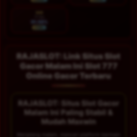
SAB
15 Agu
91.58%
STABIL
RAJASLOT: Link Situs Slot
Gacor Malam Ini Slot 777
Online Gacor Terbaru
RAJASLOT: Situs Slot Gacor
Malam Ini Paling Stabil &
Mudah Maxwin
Menjelang malam, mencari platform bermain