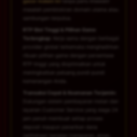
gacor malam ini
tanpa perlu khawatir
masalah pemblokiran domain utama atau
sambungan terputus.
RTP Slot Tinggi & Pilihan Game
Terlengkap:
Kerja sama dengan berbagai
provider global terkemuka menghadirkan
ribuan pilihan game dengan persentase
RTP tinggi yang dioptimalkan untuk
meningkatkan peluang pundi-pundi
kemenangan Anda.
Transaksi Cepat & Keamanan Terjamin:
Dukungan sistem pembayaran instan dan
layanan
Customer Service
yang siaga 24
jam penuh membuat setiap proses
deposit maupun penarikan dana
(
withdraw
) berjalan transparan, aman,