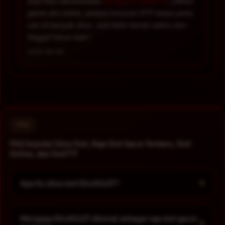
bisa lihat rekomendasi
slot gacor malam ini
, pilihan
game slot online, sampai bocoran RTP tanpa perlu
cari di banyak situs. Jadi lebih hemat waktu dan
tinggal fokus main.”
2026-06-09
FAQ
FAQ Seputar Situs Slot, Raja Slot Gacor Terbaru, Slot
Online, dan Slot777
+
Apa itu situs slot RAJASLOT?
Mengapa RAJASLOT dikenal sebagai raja slot gacor
+