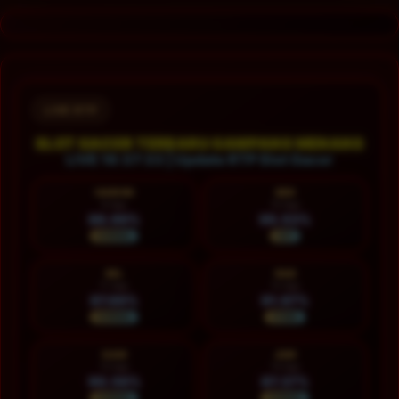
Layer Popup Close
LIVE RTP
SLOT GACOR TERBARU GAMPANG MENANG
LIVE 16:37:35 | Update RTP Slot Gacor
HARI INI
SEN
9 Agu
10 Agu
86.99%
95.53%
NORMAL
HOT
SEL
RAB
11 Agu
12 Agu
87.89%
91.97%
NORMAL
STABIL
KAM
JUM
13 Agu
14 Agu
90.56%
87.37%
NORMAL
NORMAL