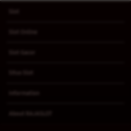
Buka
Footer Navigation
Slot
Buka
Slot Online
Buka
Slot Gacor
Buka
Situs Slot
Buka
Information
Buka
About RAJASLOT