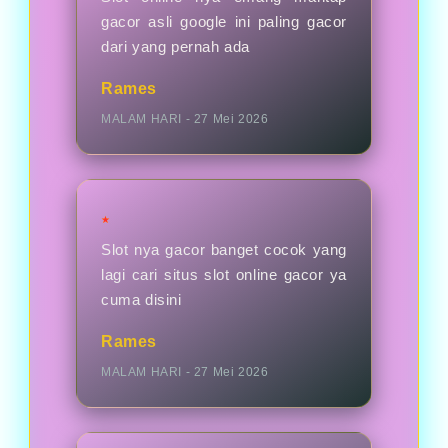
gacor asli google ini paling gacor
dari yang pernah ada
Rames
MALAM HARI - 27 Mei 2026
★
Slot nya gacor banget cocok yang
lagi cari situs slot online gacor ya
cuma disini
Rames
MALAM HARI - 27 Mei 2026